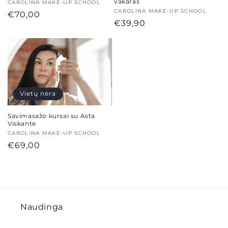
vakaras
Tiekėjas:
CAROLINA MAKE-UP SCHOOL
Tiekėjas:
CAROLINA MAKE-UP SCHOOL
Įprasta
€70,00
Įprasta
€39,90
kaina
kaina
Vietų nėra
Savimasažo kursai su Asta
Viskante
Tiekėjas:
CAROLINA MAKE-UP SCHOOL
Įprasta
€69,00
kaina
Naudinga