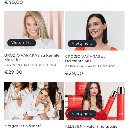
Įprasta
€49,00
:
kaina
kaina
Vietų nėra
Vietų nėra
GROŽIO VAKARAS su Kamile
GROŽIO VAKARAS su
Kleivaite
Deimante Mis
Tiekėjas:
CAROLINA MAKE-UP SCHOOL
Tiekėjas:
CAROLINA MAKE-UP SCHOOL
Įprasta
€29,00
Įprasta
€29,00
kaina
kaina
Vietų nėra
Mergvakario šventė
ALLEVEN – Valentino grožio