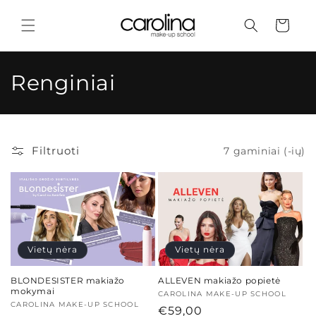
Eiti į
turinį
Krepšelis
K
Renginiai
o
l
Filtruoti
7 gaminiai (-ių)
e
k
c
i
Vietų nėra
Vietų nėra
j
BLONDESISTER makiažo
ALLEVEN makiažo popietė
mokymai
a
Tiekėjas:
CAROLINA MAKE-UP SCHOOL
Tiekėjas:
CAROLINA MAKE-UP SCHOOL
Įprasta
€59,00