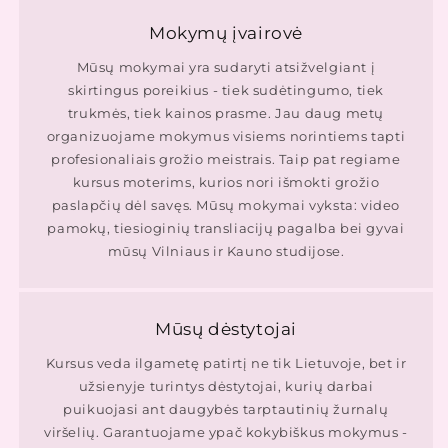
Mokymų įvairovė
Mūsų mokymai yra sudaryti atsižvelgiant į
skirtingus poreikius - tiek sudėtingumo, tiek
trukmės, tiek kainos prasme. Jau daug metų
organizuojame mokymus visiems norintiems tapti
profesionaliais grožio meistrais. Taip pat regiame
kursus moterims, kurios nori išmokti grožio
paslapčių dėl savęs. Mūsų mokymai vyksta: video
pamokų, tiesioginių transliacijų pagalba bei gyvai
mūsų Vilniaus ir Kauno studijose.
Mūsų dėstytojai
Kursus veda ilgametę patirtį ne tik Lietuvoje, bet ir
užsienyje turintys dėstytojai, kurių darbai
puikuojasi ant daugybės tarptautinių žurnalų
viršelių. Garantuojame ypač kokybiškus mokymus -