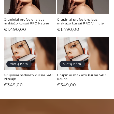
Grupiniai profesionalaus
Grupiniai profesionalaus
makiažo kursai PRO Kaune
makiažo kursai PRO Vilniuje
Įprasta
€1.490,00
Įprasta
€1.490,00
kaina
kaina
Vietų nėra
Vietų nėra
Grupiniai makiažo kursai SAU
Grupiniai makiažo kursai SAU
Vilniuje
Kaune
Įprasta
€349,00
Įprasta
€349,00
kaina
kaina