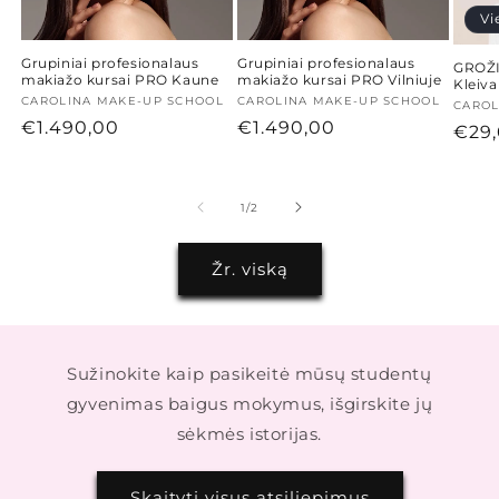
Vi
Grupiniai profesionalaus
Grupiniai profesionalaus
GROŽI
makiažo kursai PRO Kaune
makiažo kursai PRO Vilniuje
Kleiva
Tiekėjas:
CAROLINA MAKE-UP SCHOOL
Tiekėjas:
CAROLINA MAKE-UP SCHOOL
Tiekė
CAROL
Įprasta
€1.490,00
Įprasta
€1.490,00
Įpra
€29
kaina
kaina
kain
iš
1
/
2
Žr. viską
Sužinokite kaip pasikeitė mūsų studentų
gyvenimas baigus mokymus, išgirskite jų
sėkmės istorijas.
Skaityti visus atsiliepimus