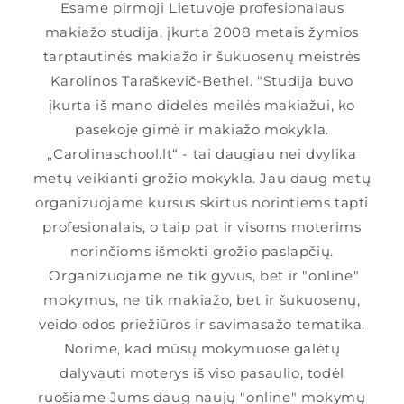
Esame pirmoji Lietuvoje profesionalaus
makiažo studija, įkurta 2008 metais žymios
tarptautinės makiažo ir šukuosenų meistrės
Karolinos Taraškevič-Bethel. "Studija buvo
įkurta iš mano didelės meilės makiažui, ko
pasekoje gimė ir makiažo mokykla.
„Carolinaschool.lt“ - tai daugiau nei dvylika
metų veikianti grožio mokykla. Jau daug metų
organizuojame kursus skirtus norintiems tapti
profesionalais, o taip pat ir visoms moterims
norinčioms išmokti grožio paslapčių.
Organizuojame ne tik gyvus, bet ir "online"
mokymus, ne tik makiažo, bet ir šukuosenų,
veido odos priežiūros ir savimasažo tematika.
Norime, kad mūsų mokymuose galėtų
dalyvauti moterys iš viso pasaulio, todėl
ruošiame Jums daug naujų "online" mokymų