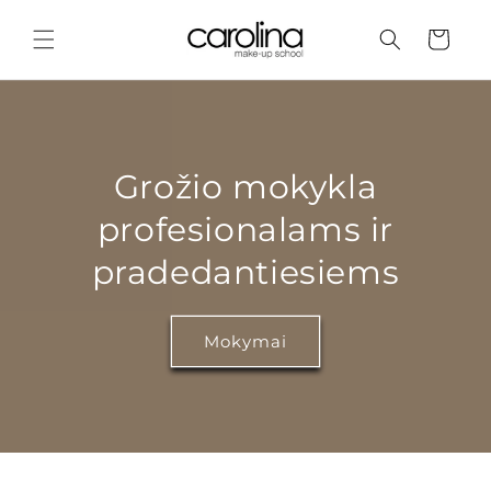
Eiti į
turinį
Krepšelis
Grožio mokykla
profesionalams ir
pradedantiesiems
Mokymai