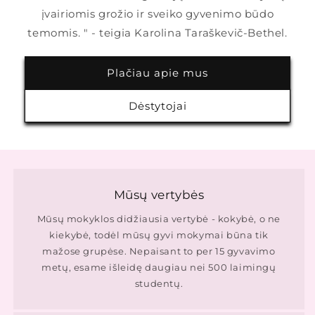
įvairiomis grožio ir sveiko gyvenimo būdo
temomis. " - teigia Karolina Taraškevič-Bethel.
Plačiau apie mus
Dėstytojai
Mūsų vertybės
Mūsų mokyklos didžiausia vertybė - kokybė, o ne
kiekybė, todėl mūsų gyvi mokymai būna tik
mažose grupėse. Nepaisant to per 15 gyvavimo
metų, esame išleidę daugiau nei 500 laimingų
studentų.