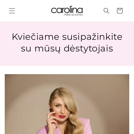
Eiti į
turinį
Krepšelis
Kviečiame susipažinkite
su mūsų dėstytojais