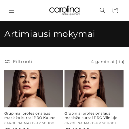
Eiti į
turinį
Krepšelis
K
Artimiausi mokymai
o
l
Filtruoti
4 gaminiai (-ių)
e
k
c
i
j
Grupiniai profesionalaus
Grupiniai profesionalaus
makiažo kursai PRO Kaune
makiažo kursai PRO Vilniuje
a
Tiekėjas:
CAROLINA MAKE-UP SCHOOL
Tiekėjas:
CAROLINA MAKE-UP SCHOOL