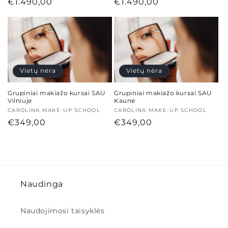
Įprasta
€1.490,00
Įprasta
€1.490,00
:
kaina
kaina
Vietų nėra
Vietų nėra
Grupiniai makiažo kursai SAU
Grupiniai makiažo kursai SAU
Vilniuje
Kaune
Tiekėjas:
CAROLINA MAKE-UP SCHOOL
Tiekėjas:
CAROLINA MAKE-UP SCHOOL
Įprasta
€349,00
Įprasta
€349,00
kaina
kaina
Naudinga
Naudojimosi taisyklės