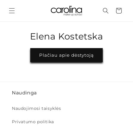
Eiti į
turinį
Krepšelis
Elena Kostetska
Plačiau apie dėstytoją
Naudinga
Naudojimosi taisyklės
Privatumo politika