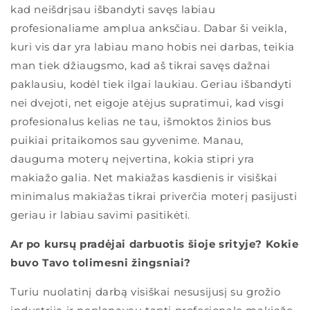
kad neišdrįsau išbandyti savęs labiau
profesionaliame amplua anksčiau. Dabar ši veikla,
kuri vis dar yra labiau mano hobis nei darbas, teikia
man tiek džiaugsmo, kad aš tikrai savęs dažnai
paklausiu, kodėl tiek ilgai laukiau. Geriau išbandyti
nei dvejoti, net eigoje atėjus supratimui, kad visgi
profesionalus kelias ne tau, išmoktos žinios bus
puikiai pritaikomos sau gyvenime. Manau,
dauguma moterų neįvertina, kokia stipri yra
makiažo galia. Net makiažas kasdienis ir visiškai
minimalus makiažas tikrai priverčia moterį pasijusti
geriau ir labiau savimi pasitikėti.
Ar po kursų pradėjai darbuotis šioje srityje? Kokie
buvo Tavo tolimesni žingsniai?
Turiu nuolatinį darbą visiškai nesusijusį su grožio