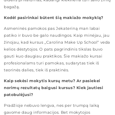
bagažą.
Kodėl pasirinkai būtent šią makiažo mokyklą?
Asmeninės pamokos pas Jekateriną man labai
patiko ir buvo be galo naudingos. Kaip minėjau, jau
žinojau, kad kursus „Carolina Make Up School“ veda
kelios dėstytojos. O pats pagrindinis tikslas buvo
gauti kuo daugiau praktikos. Šie makiažo kursai
profesionalams turi pamokas, sudarytas tiek iš
teorinės dalies, tiek iš praktinės.
Kaip sekėsi mokytis kursų metu? Ar pasiekei
norimų rezultatų baigusi kursus? Kiek jautiesi
patobulėjusi?
Pradžioje nebuvo lengva, nes per trumpą laiką
gavome daug informacijos. Bet mokytojos