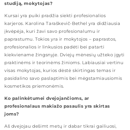
studiją, mokytojas?
Kursai yra puiki pradžia siekti profesionalios
karjeros. Karolina Taraškevič-Bethel yra didžiausia
įkvėpėja, kuri žavi savo profesionalumu ir
paprastumu. Tokios yra ir mokytojos – paprastos,
profesionalios ir linkusios padėti bei patarti
kiekviename žingsnyje. Dviejų mėnesių užteko įgyti
praktinėms ir teorinėms žinioms. Labiausiai vertinu
visas mokytojas, kurios dėstė skirtingas temas ir
pasidalino savo paslaptimis bei mėgstamiausiomis
kosmetikos priemonėmis.
Ko palinkėtumei dvejojančioms, ar
profesionalaus makiažo pasaulis yra skirtas
joms?
Aš dvejojau dešimt metų ir dabar tikrai gailiuosi,