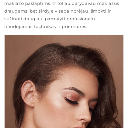
makiažo paslaptims. Ir toliau darydavau makiažus
draugėms, bet širdyje visada norėjau išmokti ir
sužinoti daugiau, pamatyti profesionalų
naudojamas technikas ir priemones.