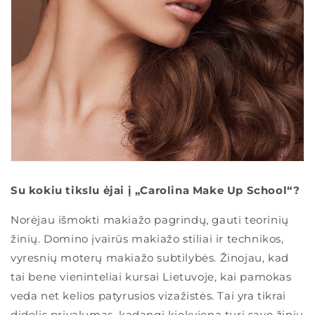
Su kokiu tikslu ėjai į „Carolina Make Up School“?
Norėjau išmokti makiažo pagrindų, gauti teorinių
žinių. Domino įvairūs makiažo stiliai ir technikos,
vyresnių moterų makiažo subtilybės. Žinojau, kad
tai bene vieninteliai kursai Lietuvoje, kai pamokas
veda net kelios patyrusios vizažistės. Tai yra tikrai
didelis privalumas, kadangi kiekviena turi savo žinių