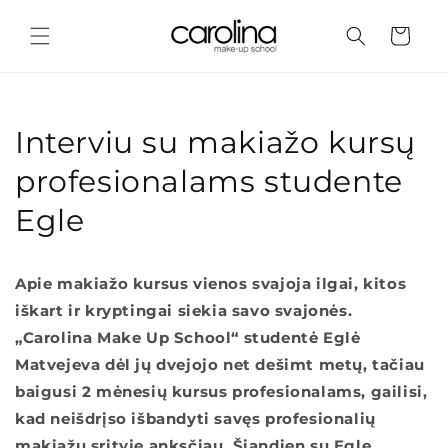
Eiti į
turinį
Krepšelis
Interviu su makiažo kursų
profesionalams studente
Egle
Apie makiažo kursus vienos svajoja ilgai, kitos
iškart ir kryptingai siekia savo svajonės.
„Carolina Make Up School“ studentė Eglė
Matvejeva dėl jų dvejojo net dešimt metų, tačiau
baigusi 2 mėnesių kursus profesionalams, gailisi,
kad neišdrįso išbandyti savęs profesionalių
makiažų srityje anksčiau. Šiandien su Egle