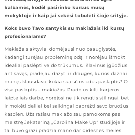
kalbamės, kodėl pasirinko kursus mūsų
mokykloje ir kaip jai sekėsi tobulėti šioje srityje.
Koks buvo Tavo santykis su makiažais iki kursų
profesionalams?
Makiažais aktyviai domėjausi nuo paauglystės,
kadangi turėjau probleminę odą ir norėjau išmokti
idealiai paslėpti veido trūkumus. Išlavinus įgūdžius
ant savęs, pradėjau dažyti ir drauges, kurios dažnai
manęs klausdavo, kokia skaisčios odos paslaptis? O
visa paslaptis – makiažas. Pradėjus kilti karjeros
laipteliais darbe, norėjosi ne tik rengtis stilingai, bet
ir mokėti dailiai bei saikingai pabrėžti savo bruožus
kasdien. Užsirašiau makiažo sau pamokoms pas
meistrę Jekateriną „Carolina Make Up“ studijoje ir
tai buvo graži pradžia mano dar didesnės meilės