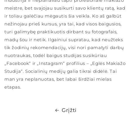
industrija ir neplanavau tapti profesionale makiažo
meistre, bet svajojau susikurti savo klientų ratą, kad
ir toliau galėčiau mėgautis šia veikla. Ko aš galbūt
nežinojau prieš kursus, yra tai, kad visos baigusios,
turi galimybę praktikuotis dirbant su fotografais,
madų šou ir netik. Ilgainiui supratau, kad neužteks
tik žodinių rekomendacijų, visi nori pamatyti darbų
nuotraukas, todėl baigus studijas susikūriau
„Facebook“ ir „Instagram“ profilius – „Eglės Makiažo
Studija“. Socialinių medijų galia tikrai didėlė. Tai
man yra neplanuotas, bet labai širdžiai mielas
etapas.
Grįžti