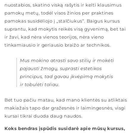
nuostabios, skatino viską rašytis ir kelti klausimus
pamokų metų, todėl visos žinios per praktines
pamokas susidėliojo į „stalčiukus“. Baigus kursus
suprantu, kad mokytis reikės visą gyvenimą, bet tai
ir žavi, kad nėra vienos teorijos, nėra vieno
tinkamiausio ir geriausio braižo ar technikos.
Mus mokino atrasti savo stilių ir mokėti
pajausti žmogų, suprasti estetikos
principus, tad gavau įkvėpimą mokytis
ir tobulėti toliau.
Bet tuo pačiu matau, kad mano klientės su atliktais
makiažais tapo dar gražesnės ir laimingesnės, visgi
kursai tikrai duoda daug naudos.
Koks bendras įspūdis susidarė apie mūsų kursus,